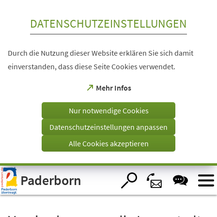
Inhalt anspringen
DATENSCHUTZEINSTELLUNGEN
Durch die Nutzung dieser Website erklären Sie sich damit
einverstanden, dass diese Seite Cookies verwendet.
(Öffnet
Mehr Infos
in
einem
Nur notwendige Cookies
neuen
Tab)
Datenschutzeinstellungen anpassen
Alle Cookies akzeptieren
Visuelle
Paderborn
Assistenzsoftware
öffnen.