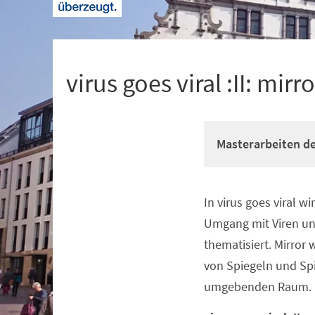
+
1
virus goes viral :II: mirr
Masterarbeiten de
In virus goes viral wi
Veranstaltungsinformationen
Umgang mit Viren un
thematisiert. Mirror 
von Spiegeln und Sp
umgebenden Raum.