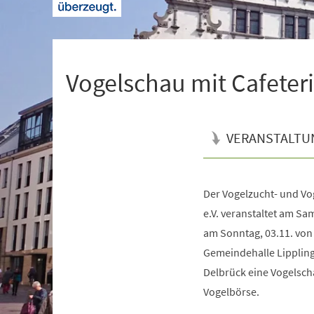
+
1
Vogelschau mit Cafeter
VERANSTALTU
Der Vogelzucht- und Vo
Veranstaltungsinformationen
e.V. veranstaltet am Sa
am Sonntag, 03.11. von 
Gemeindehalle Lippling
Delbrück eine Vogelsch
Vogelbörse.