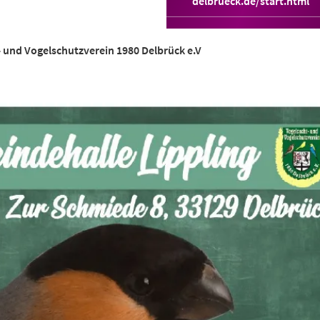
(Öffnet
delbrueck.de/start.html
in
einem
neuen
 und Vogelschutzverein 1980 Delbrück e.V
Tab)