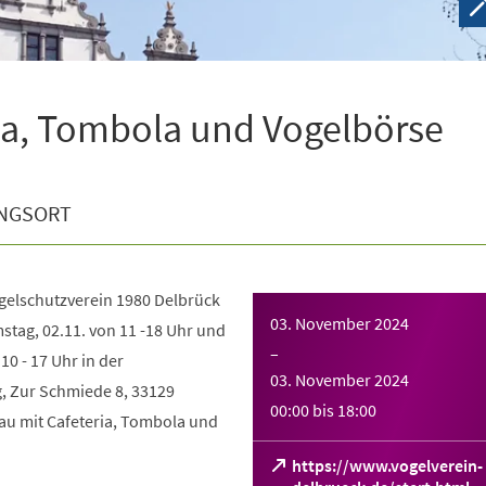
ia, Tombola und Vogelbörse
NGSORT
gelschutzverein 1980 Delbrück
03. November 2024
mstag, 02.11. von 11 -18 Uhr und
–
10 - 17 Uhr in der
03. November 2024
, Zur Schmiede 8, 33129
00:00
bis
18:00
au mit Cafeteria, Tombola und
https://www.vogelverein-