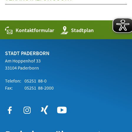
Kontaktformular
(Öffnet
Stadtplan
in
einem
neuen
Tab)
STADT PADERBORN
Am Hoppenhof 33
33104 Paderborn
Telefon:
05251 88-0
Fax:
05251 88-2000