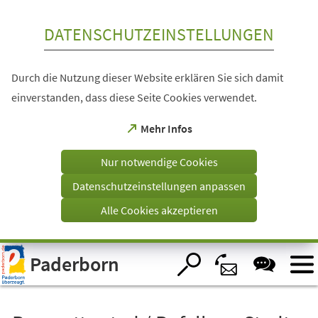
Inhalt anspringen
DATENSCHUTZEINSTELLUNGEN
Durch die Nutzung dieser Website erklären Sie sich damit
einverstanden, dass diese Seite Cookies verwendet.
(Öffnet
Mehr Infos
in
einem
Nur notwendige Cookies
neuen
Tab)
Datenschutzeinstellungen anpassen
Alle Cookies akzeptieren
Visuelle
Paderborn
Assistenzsoftware
öffnen.