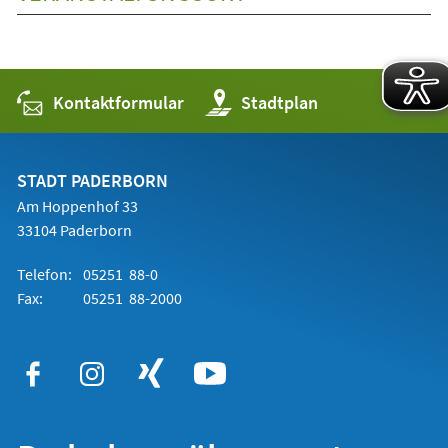
Kontaktformular
(Öffnet
Stadtplan
in
einem
neuen
Tab)
STADT PADERBORN
Am Hoppenhof 33
33104 Paderborn
Telefon:
05251 88-0
Fax:
05251 88-2000