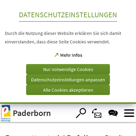
Inhalt anspringen
DATENSCHUTZEINSTELLUNGEN
Durch die Nutzung dieser Website erklären Sie sich damit
einverstanden, dass diese Seite Cookies verwendet.
(Öffnet
Mehr Infos
in
einem
Nur notwendige Cookies
neuen
Tab)
Datenschutzeinstellungen anpassen
Alle Cookies akzeptieren
Visuelle
Paderborn
Assistenzsoftware
öffnen.