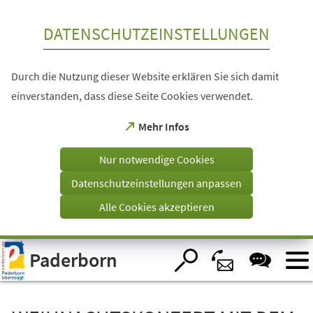
Inhalt anspringen
DATENSCHUTZEINSTELLUNGEN
Durch die Nutzung dieser Website erklären Sie sich damit
einverstanden, dass diese Seite Cookies verwendet.
(Öffnet
Mehr Infos
in
einem
Nur notwendige Cookies
neuen
Tab)
Datenschutzeinstellungen anpassen
Alle Cookies akzeptieren
Visuelle
Paderborn
Assistenzsoftware
öffnen.