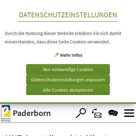
Inhalt anspringen
DATENSCHUTZEINSTELLUNGEN
Durch die Nutzung dieser Website erklären Sie sich damit
einverstanden, dass diese Seite Cookies verwendet.
(Öffnet
Mehr Infos
in
einem
Nur notwendige Cookies
neuen
Tab)
Datenschutzeinstellungen anpassen
Alle Cookies akzeptieren
Visuelle
Paderborn
Assistenzsoftware
öffnen.