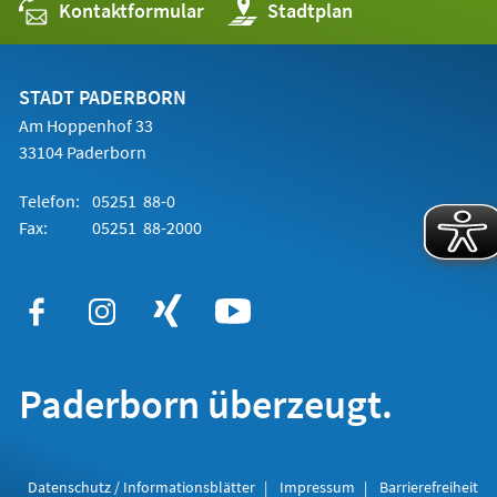
Kontaktformular
(Öffnet
Stadtplan
in
einem
neuen
Tab)
STADT PADERBORN
Am Hoppenhof 33
33104 Paderborn
Telefon:
05251 88-0
Fax:
05251 88-2000
Paderborn überzeugt.
Datenschutz / Informationsblätter
Impressum
Barrierefreiheit