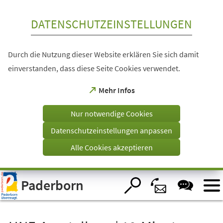
Inhalt anspringen
DATENSCHUTZEINSTELLUNGEN
Durch die Nutzung dieser Website erklären Sie sich damit
einverstanden, dass diese Seite Cookies verwendet.
(Öffnet
Mehr Infos
in
einem
Nur notwendige Cookies
neuen
Tab)
Datenschutzeinstellungen anpassen
Alle Cookies akzeptieren
Visuelle
Paderborn
Assistenzsoftware
öffnen.