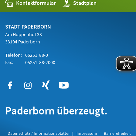
Kontaktformular
(Öffnet
Stadtplan
in
einem
neuen
Tab)
STADT PADERBORN
Am Hoppenhof 33
33104 Paderborn
Telefon:
05251 88-0
Fax:
05251 88-2000
Paderborn überzeugt.
Datenschutz / Informationsblätter
Impressum
Barrierefreiheit