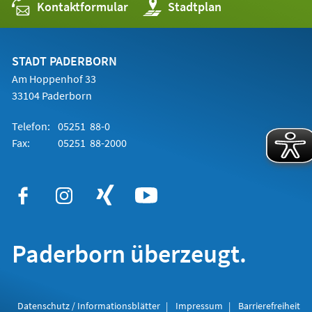
Kontaktformular
(Öffnet
Stadtplan
in
einem
neuen
Tab)
STADT PADERBORN
Am Hoppenhof 33
33104 Paderborn
Telefon:
05251 88-0
Fax:
05251 88-2000
Paderborn überzeugt.
Datenschutz / Informationsblätter
Impressum
Barrierefreiheit