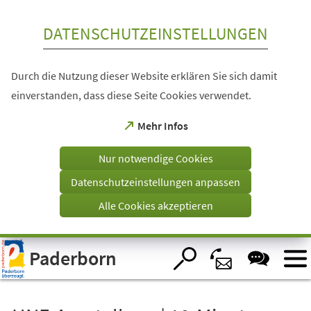
Inhalt anspringen
DATENSCHUTZEINSTELLUNGEN
Durch die Nutzung dieser Website erklären Sie sich damit
einverstanden, dass diese Seite Cookies verwendet.
(Öffnet
Mehr Infos
in
einem
Nur notwendige Cookies
neuen
Tab)
Datenschutzeinstellungen anpassen
Alle Cookies akzeptieren
Visuelle
Paderborn
Assistenzsoftware
öffnen.