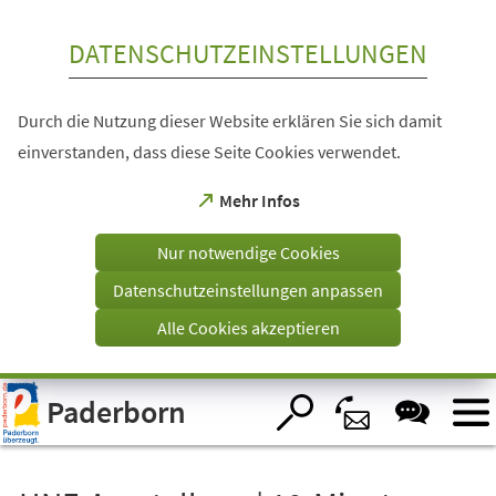
Inhalt anspringen
DATENSCHUTZEINSTELLUNGEN
Durch die Nutzung dieser Website erklären Sie sich damit
einverstanden, dass diese Seite Cookies verwendet.
(Öffnet
Mehr Infos
in
einem
Nur notwendige Cookies
neuen
Tab)
Datenschutzeinstellungen anpassen
Alle Cookies akzeptieren
Visuelle
Paderborn
Assistenzsoftware
öffnen.