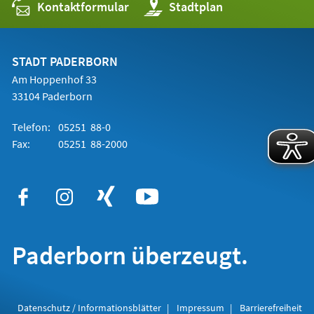
Kontaktformular
(Öffnet
Stadtplan
in
einem
neuen
Tab)
STADT PADERBORN
Am Hoppenhof 33
33104 Paderborn
Telefon:
05251 88-0
Fax:
05251 88-2000
Paderborn überzeugt.
Datenschutz / Informationsblätter
Impressum
Barrierefreiheit