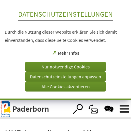
Inhalt anspringen
DATENSCHUTZEINSTELLUNGEN
Durch die Nutzung dieser Website erklären Sie sich damit
einverstanden, dass diese Seite Cookies verwendet.
(Öffnet
Mehr Infos
in
einem
Nur notwendige Cookies
neuen
Tab)
Datenschutzeinstellungen anpassen
Alle Cookies akzeptieren
Visuelle
Paderborn
Assistenzsoftware
öffnen.