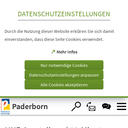
Inhalt anspringen
DATENSCHUTZEINSTELLUNGEN
Durch die Nutzung dieser Website erklären Sie sich damit
einverstanden, dass diese Seite Cookies verwendet.
(Öffnet
Mehr Infos
in
einem
Nur notwendige Cookies
neuen
Tab)
Datenschutzeinstellungen anpassen
Alle Cookies akzeptieren
Visuelle
Paderborn
Assistenzsoftware
öffnen.