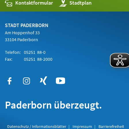
Kontaktformular
(Öffnet
Stadtplan
in
einem
neuen
Tab)
STADT PADERBORN
Am Hoppenhof 33
33104 Paderborn
Telefon:
05251 88-0
Fax:
05251 88-2000
Paderborn überzeugt.
Datenschutz / Informationsblätter
Impressum
Barrierefreiheit