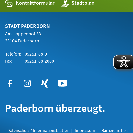
Kontaktformular
(Öffnet
Stadtplan
in
einem
neuen
Tab)
STADT PADERBORN
Am Hoppenhof 33
33104 Paderborn
Telefon:
05251 88-0
Fax:
05251 88-2000
Paderborn überzeugt.
Datenschutz / Informationsblätter
Impressum
Barrierefreiheit