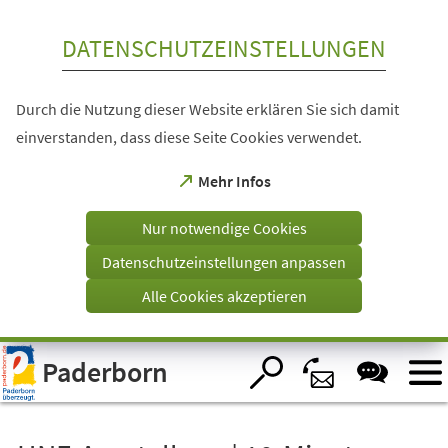
Inhalt anspringen
DATENSCHUTZEINSTELLUNGEN
Durch die Nutzung dieser Website erklären Sie sich damit
einverstanden, dass diese Seite Cookies verwendet.
(Öffnet
Mehr Infos
in
einem
Nur notwendige Cookies
neuen
Tab)
Datenschutzeinstellungen anpassen
Alle Cookies akzeptieren
Visuelle
Paderborn
Assistenzsoftware
öffnen.