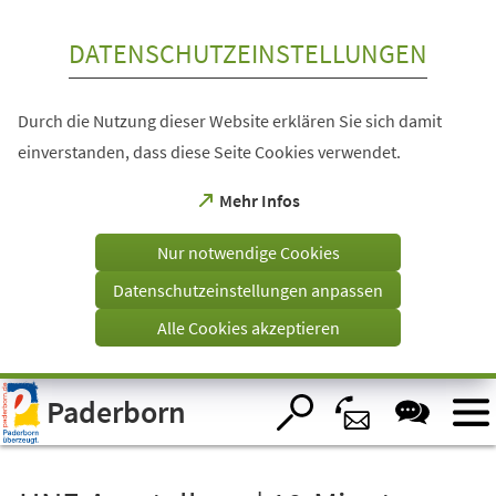
Inhalt anspringen
DATENSCHUTZEINSTELLUNGEN
Durch die Nutzung dieser Website erklären Sie sich damit
einverstanden, dass diese Seite Cookies verwendet.
(Öffnet
Mehr Infos
in
einem
Nur notwendige Cookies
neuen
Tab)
Datenschutzeinstellungen anpassen
Alle Cookies akzeptieren
Visuelle
Paderborn
Assistenzsoftware
öffnen.