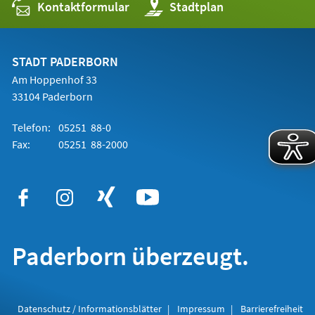
Kontaktformular
(Öffnet
Stadtplan
in
einem
neuen
Tab)
STADT PADERBORN
Am Hoppenhof 33
33104 Paderborn
Telefon:
05251 88-0
Fax:
05251 88-2000
Paderborn überzeugt.
Datenschutz / Informationsblätter
Impressum
Barrierefreiheit