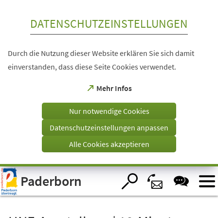
Inhalt anspringen
DATENSCHUTZEINSTELLUNGEN
Durch die Nutzung dieser Website erklären Sie sich damit
einverstanden, dass diese Seite Cookies verwendet.
(Öffnet
Mehr Infos
in
einem
Nur notwendige Cookies
neuen
Tab)
Datenschutzeinstellungen anpassen
Alle Cookies akzeptieren
Visuelle
Paderborn
Assistenzsoftware
öffnen.