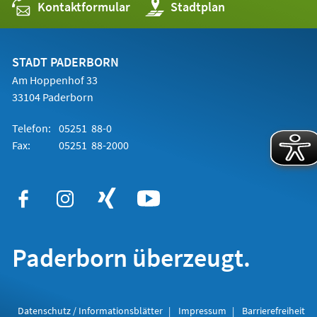
Kontaktformular
(Öffnet
Stadtplan
in
einem
neuen
Tab)
STADT PADERBORN
Am Hoppenhof 33
33104 Paderborn
Telefon:
05251 88-0
Fax:
05251 88-2000
Paderborn überzeugt.
Datenschutz / Informationsblätter
Impressum
Barrierefreiheit