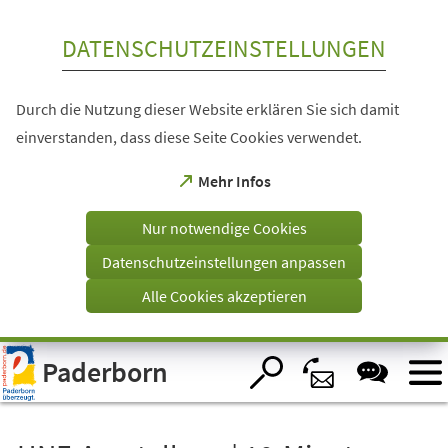
Inhalt anspringen
DATENSCHUTZEINSTELLUNGEN
Durch die Nutzung dieser Website erklären Sie sich damit
einverstanden, dass diese Seite Cookies verwendet.
(Öffnet
Mehr Infos
in
einem
Nur notwendige Cookies
neuen
Tab)
Datenschutzeinstellungen anpassen
Alle Cookies akzeptieren
Visuelle
Paderborn
Assistenzsoftware
öffnen.