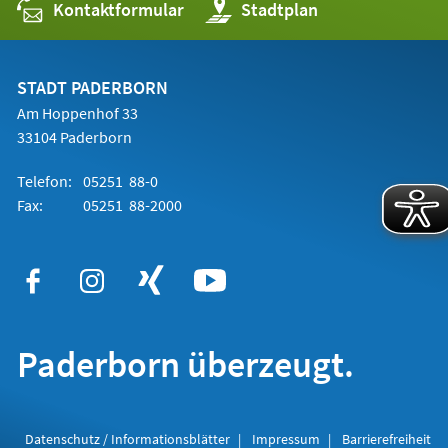
Kontaktformular
(Öffnet
Stadtplan
in
einem
neuen
Tab)
STADT PADERBORN
Am Hoppenhof 33
33104 Paderborn
Telefon:
05251 88-0
Fax:
05251 88-2000
Paderborn überzeugt.
Datenschutz / Informationsblätter
Impressum
Barrierefreiheit