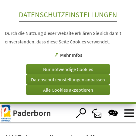
Inhalt anspringen
DATENSCHUTZEINSTELLUNGEN
Durch die Nutzung dieser Website erklären Sie sich damit
einverstanden, dass diese Seite Cookies verwendet.
(Öffnet
Mehr Infos
in
einem
Nur notwendige Cookies
neuen
Tab)
Datenschutzeinstellungen anpassen
Alle Cookies akzeptieren
Visuelle
Paderborn
Assistenzsoftware
öffnen.