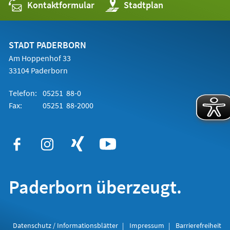
Kontaktformular
(Öffnet
Stadtplan
in
einem
neuen
Tab)
STADT PADERBORN
Am Hoppenhof 33
33104 Paderborn
Telefon:
05251 88-0
Fax:
05251 88-2000
Paderborn überzeugt.
Datenschutz / Informationsblätter
Impressum
Barrierefreiheit