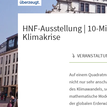
+
1
HNF-Ausstellung | 10-
Klimakrise
VERANSTALTU
Auf einem Quadratme
Veranstaltungsinformationen
nicht nur sehr ansch
des Klimawandels, s
mathematische Model
der globalen Erderw