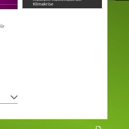
Klimakrise
für