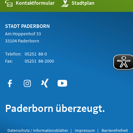
Kontaktformular
(Öffnet
Stadtplan
in
einem
neuen
Tab)
STADT PADERBORN
Am Hoppenhof 33
33104 Paderborn
Telefon:
05251 88-0
Fax:
05251 88-2000
Paderborn überzeugt.
Datenschutz / Informationsblätter
Impressum
Barrierefreiheit