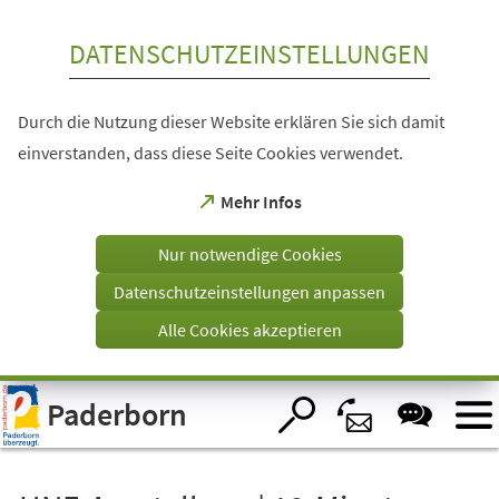
Inhalt anspringen
DATENSCHUTZEINSTELLUNGEN
Durch die Nutzung dieser Website erklären Sie sich damit
einverstanden, dass diese Seite Cookies verwendet.
(Öffnet
Mehr Infos
in
einem
Nur notwendige Cookies
neuen
Tab)
Datenschutzeinstellungen anpassen
Alle Cookies akzeptieren
Visuelle
Paderborn
Assistenzsoftware
öffnen.