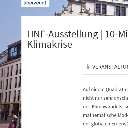
+
1
HNF-Ausstellung | 10-
Klimakrise
VERANSTALTU
Auf einem Quadratme
Veranstaltungsinformationen
nicht nur sehr ansch
des Klimawandels, s
mathematische Model
der globalen Erderw