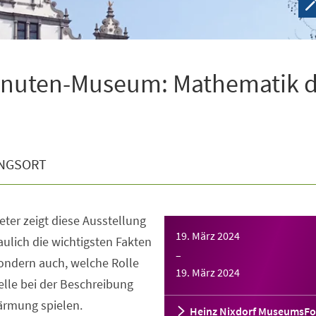
Minuten-Museum: Mathematik 
NGSORT
ter zeigt diese Ausstellung
19. März 2024
aulich die wichtigsten Fakten
–
ondern auch, welche Rolle
19. März 2024
le bei der Beschreibung
ärmung spielen.
Heinz Nixdorf MuseumsF