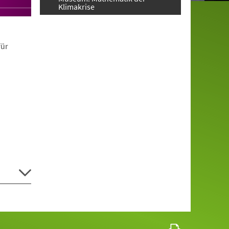
Klimakrise
für