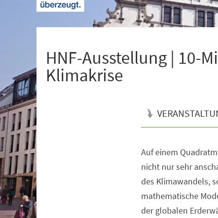
+
1
HNF-Ausstellung | 10-
Klimakrise
VERANSTALTU
Auf einem Quadratme
Veranstaltungsinformationen
nicht nur sehr ansch
des Klimawandels, s
mathematische Model
der globalen Erderw