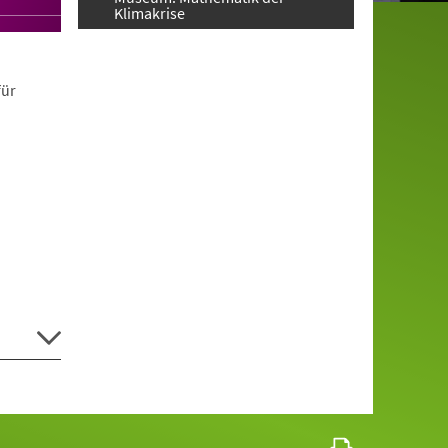
Klimakrise
für