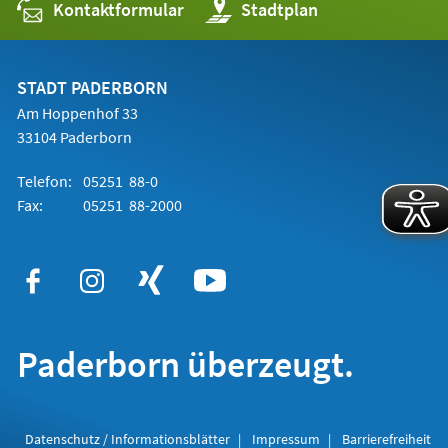
Kontaktformular
(Öffnet
Stadtplan
in
einem
neuen
Tab)
STADT PADERBORN
Am Hoppenhof 33
33104 Paderborn
Telefon:
05251 88-0
Fax:
05251 88-2000
Paderborn überzeugt.
Datenschutz / Informationsblätter
Impressum
Barrierefreiheit