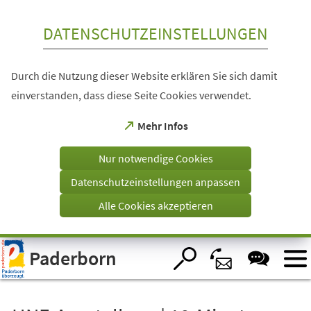
Inhalt anspringen
DATENSCHUTZEINSTELLUNGEN
Durch die Nutzung dieser Website erklären Sie sich damit
einverstanden, dass diese Seite Cookies verwendet.
(Öffnet
Mehr Infos
in
einem
Nur notwendige Cookies
neuen
Tab)
Datenschutzeinstellungen anpassen
Alle Cookies akzeptieren
Visuelle
Paderborn
Assistenzsoftware
öffnen.