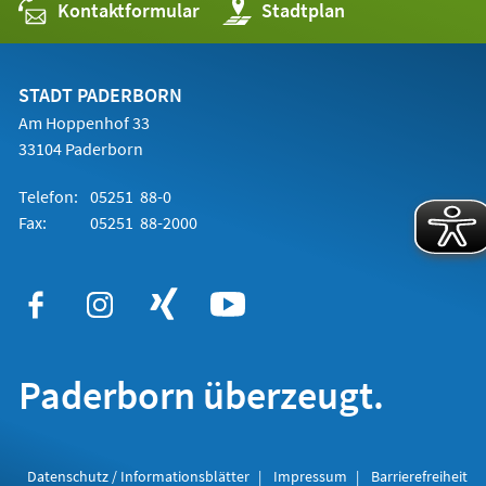
Kontaktformular
(Öffnet
Stadtplan
in
einem
neuen
Tab)
STADT PADERBORN
Am Hoppenhof 33
33104 Paderborn
Telefon:
05251 88-0
Fax:
05251 88-2000
Paderborn überzeugt.
Datenschutz / Informationsblätter
Impressum
Barrierefreiheit