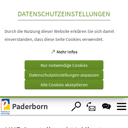
Inhalt anspringen
DATENSCHUTZEINSTELLUNGEN
Durch die Nutzung dieser Website erklären Sie sich damit
einverstanden, dass diese Seite Cookies verwendet.
(Öffnet
Mehr Infos
in
einem
Nur notwendige Cookies
neuen
Tab)
Datenschutzeinstellungen anpassen
Alle Cookies akzeptieren
Visuelle
Paderborn
Assistenzsoftware
öffnen.