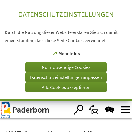
Inhalt anspringen
DATENSCHUTZEINSTELLUNGEN
Durch die Nutzung dieser Website erklären Sie sich damit
einverstanden, dass diese Seite Cookies verwendet.
(Öffnet
Mehr Infos
in
einem
Nur notwendige Cookies
neuen
Tab)
Datenschutzeinstellungen anpassen
Alle Cookies akzeptieren
Visuelle
Paderborn
Assistenzsoftware
öffnen.