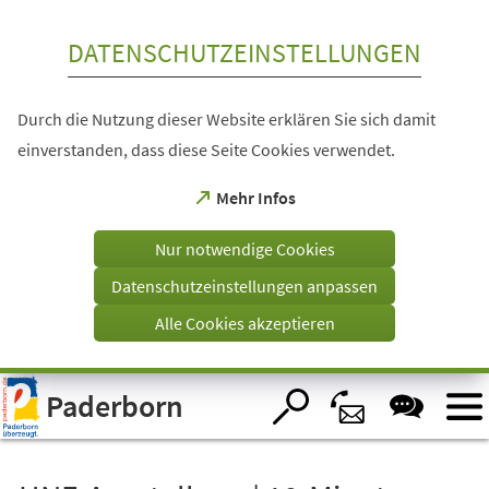
Inhalt anspringen
DATENSCHUTZEINSTELLUNGEN
Durch die Nutzung dieser Website erklären Sie sich damit
einverstanden, dass diese Seite Cookies verwendet.
(Öffnet
Mehr Infos
in
einem
Nur notwendige Cookies
neuen
Tab)
Datenschutzeinstellungen anpassen
Alle Cookies akzeptieren
Visuelle
Paderborn
Assistenzsoftware
öffnen.