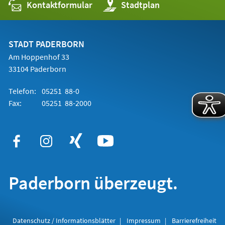
Kontaktformular
(Öffnet
Stadtplan
in
einem
neuen
Tab)
STADT PADERBORN
Am Hoppenhof 33
33104 Paderborn
Telefon:
05251 88-0
Fax:
05251 88-2000
Paderborn überzeugt.
Datenschutz / Informationsblätter
Impressum
Barrierefreiheit