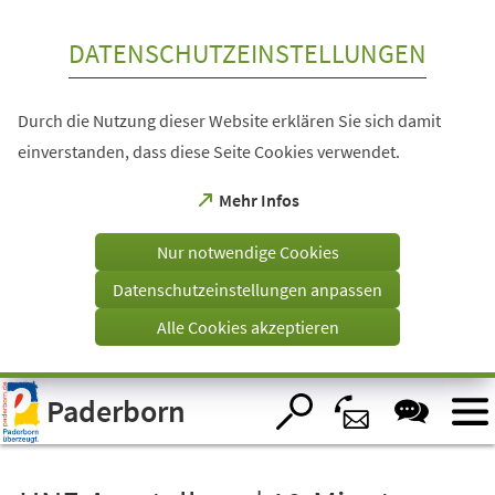
Inhalt anspringen
DATENSCHUTZEINSTELLUNGEN
Durch die Nutzung dieser Website erklären Sie sich damit
einverstanden, dass diese Seite Cookies verwendet.
(Öffnet
Mehr Infos
in
einem
Nur notwendige Cookies
neuen
Tab)
Datenschutzeinstellungen anpassen
Alle Cookies akzeptieren
Visuelle
Paderborn
Assistenzsoftware
öffnen.