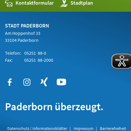
Kontaktformular
(Öffnet
Stadtplan
in
einem
neuen
Tab)
STADT PADERBORN
Am Hoppenhof 33
33104 Paderborn
Telefon:
05251 88-0
Fax:
05251 88-2000
Paderborn überzeugt.
Datenschutz / Informationsblätter
Impressum
Barrierefreiheit