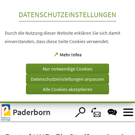
Inhalt anspringen
DATENSCHUTZEINSTELLUNGEN
Durch die Nutzung dieser Website erklären Sie sich damit
einverstanden, dass diese Seite Cookies verwendet.
(Öffnet
Mehr Infos
in
einem
Nur notwendige Cookies
neuen
Tab)
Datenschutzeinstellungen anpassen
Alle Cookies akzeptieren
Visuelle
Paderborn
Assistenzsoftware
öffnen.