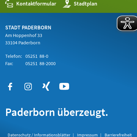
Kontaktformular
(Öffnet
Stadtplan
in
einem
neuen
Tab)
STADT PADERBORN
Am Hoppenhof 33
33104 Paderborn
Telefon:
05251 88-0
Fax:
05251 88-2000
Paderborn überzeugt.
Datenschutz / Informationsblätter
Impressum
Barrierefreiheit