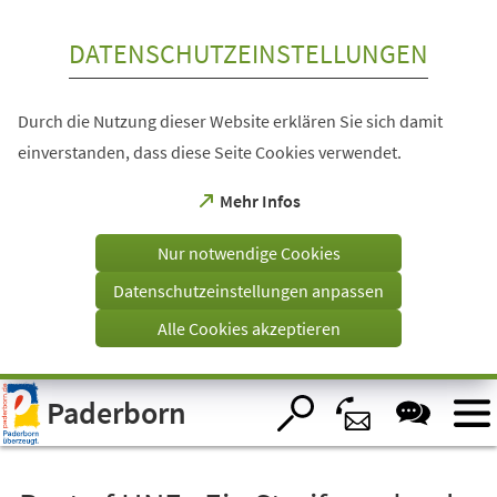
Inhalt anspringen
DATENSCHUTZEINSTELLUNGEN
Durch die Nutzung dieser Website erklären Sie sich damit
einverstanden, dass diese Seite Cookies verwendet.
(Öffnet
Mehr Infos
in
einem
Nur notwendige Cookies
neuen
Tab)
Datenschutzeinstellungen anpassen
Alle Cookies akzeptieren
Visuelle
Paderborn
Assistenzsoftware
öffnen.