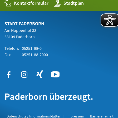
Kontaktformular
(Öffnet
Stadtplan
in
einem
neuen
Tab)
STADT PADERBORN
Am Hoppenhof 33
33104 Paderborn
Telefon:
05251 88-0
Fax:
05251 88-2000
Paderborn überzeugt.
Datenschutz / Informationsblätter
Impressum
Barrierefreiheit