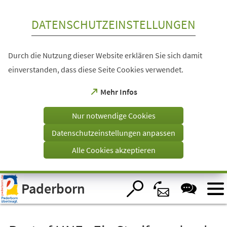
Inhalt anspringen
DATENSCHUTZEINSTELLUNGEN
Durch die Nutzung dieser Website erklären Sie sich damit
einverstanden, dass diese Seite Cookies verwendet.
(Öffnet
Mehr Infos
in
einem
Nur notwendige Cookies
neuen
Tab)
Datenschutzeinstellungen anpassen
Alle Cookies akzeptieren
Visuelle
Paderborn
Assistenzsoftware
öffnen.