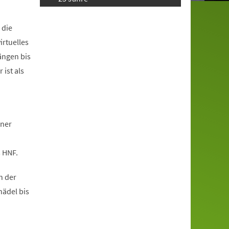
 die
irtuelles
ängen bis
 ist als
iner
 HNF.
n der
ädel bis