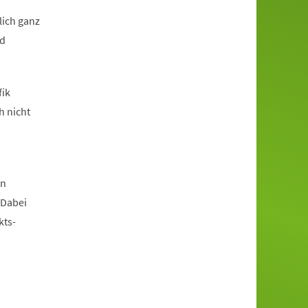
lich ganz
nd
fik
h nicht
in
 Dabei
kts-