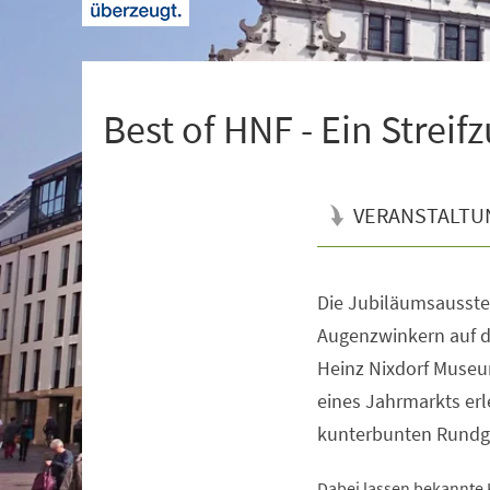
+
1
Best of HNF - Ein Streif
VERANSTALTU
Die Jubiläumsausstel
Veranstaltungsinformationen
Augenzwinkern auf di
Heinz Nixdorf Museu
eines Jahrmarkts er
kunterbunten Rundga
Dabei lassen bekannte 