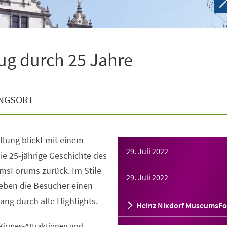
zug durch 25 Jahre
NGSORT
lung blickt mit einem
29. Juli 2022
e 25-jährige Geschichte des
–
msForums zurück. Im Stile
29. Juli 2022
leben die Besucher einen
ng durch alle Highlights.
Heinz Nixdorf MuseumsF
Kirmes-Attraktionen und