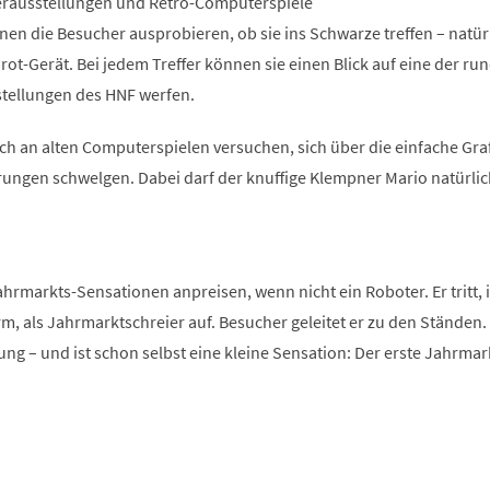
rausstellungen und Retro-Computerspiele
en die Besucher ausprobieren, ob sie ins Schwarze treffen – natür
ot-Gerät. Bei jedem Treffer können sie einen Blick auf eine der ru
tellungen des HNF werfen.
ch an alten Computerspielen versuchen, sich über die einfache Gra
ungen schwelgen. Dabei darf der knuffige Klempner Mario natürlic
ahrmarkts-Sensationen anpreisen, wenn nicht ein Roboter. Er tritt, 
, als Jahrmarktschreier auf. Besucher geleitet er zu den Ständen.
g – und ist schon selbst eine kleine Sensation: Der erste Jahrmar