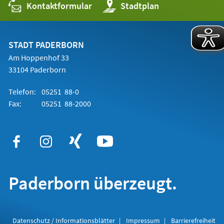
Kontaktformular
(Öffnet
Stadtplan
in
einem
neuen
Tab)
STADT PADERBORN
Am Hoppenhof 33
33104 Paderborn
Telefon:
05251 88-0
Fax:
05251 88-2000
Paderborn überzeugt.
Datenschutz / Informationsblätter
Impressum
Barrierefreiheit