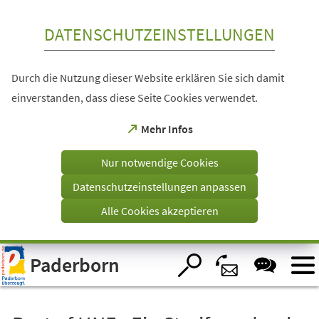
Inhalt anspringen
DATENSCHUTZEINSTELLUNGEN
Durch die Nutzung dieser Website erklären Sie sich damit
einverstanden, dass diese Seite Cookies verwendet.
(Öffnet
Mehr Infos
in
einem
Nur notwendige Cookies
neuen
Tab)
Datenschutzeinstellungen anpassen
Alle Cookies akzeptieren
Visuelle
Paderborn
Assistenzsoftware
öffnen.