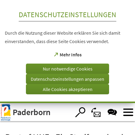
Inhalt anspringen
DATENSCHUTZEINSTELLUNGEN
Durch die Nutzung dieser Website erklären Sie sich damit
einverstanden, dass diese Seite Cookies verwendet.
(Öffnet
Mehr Infos
in
einem
Nur notwendige Cookies
neuen
Tab)
Datenschutzeinstellungen anpassen
Alle Cookies akzeptieren
Visuelle
Paderborn
Assistenzsoftware
öffnen.