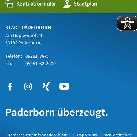
Kontaktformular
(Öffnet
Stadtplan
in
einem
neuen
Tab)
STADT PADERBORN
Am Hoppenhof 33
33104 Paderborn
Telefon:
05251 88-0
Fax:
05251 88-2000
Paderborn überzeugt.
Datenschutz / Informationsblätter
Impressum
Barrierefreiheit