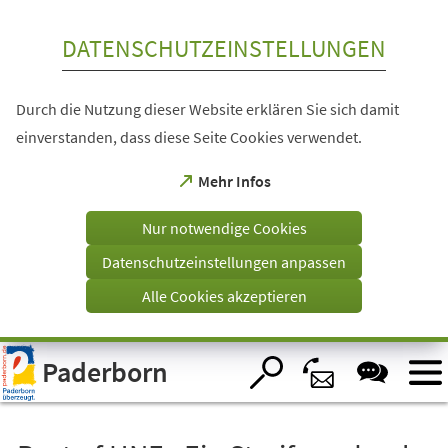
Inhalt anspringen
DATENSCHUTZEINSTELLUNGEN
Durch die Nutzung dieser Website erklären Sie sich damit
einverstanden, dass diese Seite Cookies verwendet.
(Öffnet
Mehr Infos
in
einem
Nur notwendige Cookies
neuen
Tab)
Datenschutzeinstellungen anpassen
Alle Cookies akzeptieren
Visuelle
Paderborn
Assistenzsoftware
öffnen.