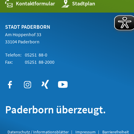
Kontaktformular
(Öffnet
Stadtplan
in
einem
neuen
Tab)
STADT PADERBORN
Am Hoppenhof 33
33104 Paderborn
Telefon:
05251 88-0
Fax:
05251 88-2000
Paderborn überzeugt.
Datenschutz / Informationsblätter
Impressum
Barrierefreiheit