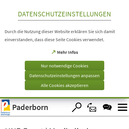
Inhalt anspringen
DATENSCHUTZEINSTELLUNGEN
Durch die Nutzung dieser Website erklären Sie sich damit
einverstanden, dass diese Seite Cookies verwendet.
(Öffnet
Mehr Infos
in
einem
Nur notwendige Cookies
neuen
Tab)
Datenschutzeinstellungen anpassen
Alle Cookies akzeptieren
Visuelle
Paderborn
Assistenzsoftware
öffnen.