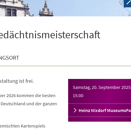
edächtnismeisterschaft
NGSORT
taltung ist frei.
Samstag, 20. September 2025
mber 2026 kommen die besten
15:00
s Deutschland und der ganzen
Heinz Nixdorf MuseumsF
gemischten Kartenspiels