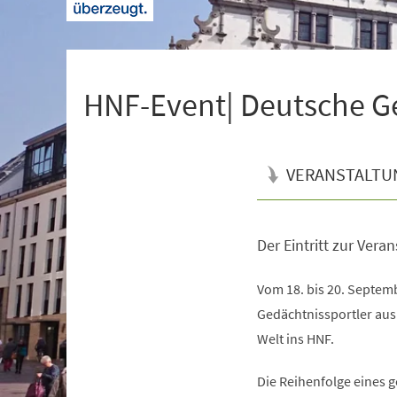
+
1
HNF-Event| Deutsche G
VERANSTALTU
Der Eintritt zur Verans
Veranstaltungsinformationen
Vom 18. bis 20. Septe
Gedächtnissportler au
Welt ins HNF.
Die Reihenfolge eines 