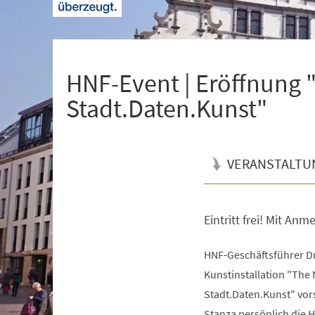
+
1
HNF-Event | Eröffnung 
Stadt.Daten.Kunst"
VERANSTALTU
Eintritt frei! Mit An
Veranstaltungsinformationen
HNF-Geschäftsführer Dr
Kunstinstallation "The
Stadt.Daten.Kunst" vors
Stanza persönlich die 