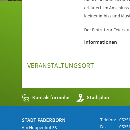
erläutert. Im Anschluss
kleiner Imbiss und Musi
Der Eintritt zur Feierstu
Informationen
VERANSTALTUNGSORT
Kontaktformular
(Öffnet
Stadtplan
in
einem
neuen
Tab)
STADT PADERBORN
Telefon:
05251
Fax:
05251
Am Hoppenhof 33