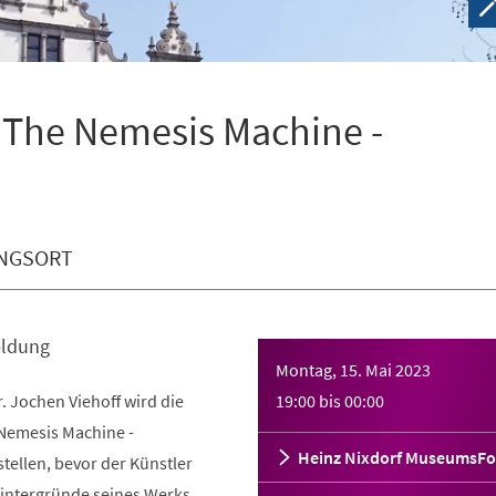
"The Nemesis Machine -
NGSORT
meldung
Montag, 15. Mai 2023
. Jochen Viehoff wird die
19:00
bis
00:00
 Nemesis Machine -
Heinz Nixdorf MuseumsF
tellen, bevor der Künstler
Hintergründe seines Werks