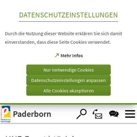
Inhalt anspringen
DATENSCHUTZEINSTELLUNGEN
Durch die Nutzung dieser Website erklären Sie sich damit
einverstanden, dass diese Seite Cookies verwendet.
(Öffnet
Mehr Infos
in
einem
Nur notwendige Cookies
neuen
Tab)
Datenschutzeinstellungen anpassen
Alle Cookies akzeptieren
Visuelle
Paderborn
Assistenzsoftware
öffnen.