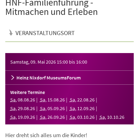
HNF-Familienführung -
Mitmachen und Erleben
VERANSTALTUNGSORT
Veranstaltungsinformationen
Samstag, 09. Mai 2026
15:00
bis
16:00
Heinz Nixdorf MuseumsForum
Weitere Termine
Sa
,
08
.
08
.
26
Sa
,
15
.
08
.
26
Sa
,
22
.
08
.
26
Sa
,
29
.
08
.
26
Sa
,
05
.
09
.
26
Sa
,
12
.
09
.
26
Sa
,
19
.
09
.
26
Sa
,
26
.
09
.
26
Sa
,
03
.
10
.
26
Sa
,
10
.
10
.
26
Hier dreht sich alles um die Kinder!