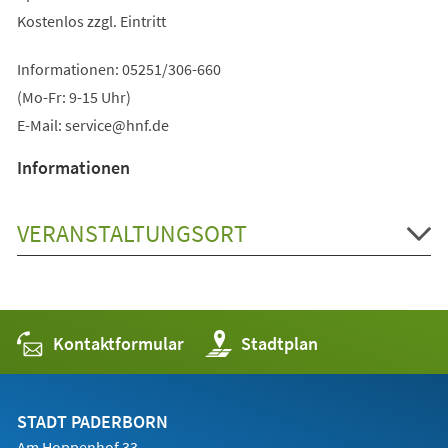
Kostenlos zzgl. Eintritt
Informationen: 05251/306-660
(Mo-Fr: 9-15 Uhr)
E-Mail:
service
hnf
de
Informationen
VERANSTALTUNGSORT
Kontaktformular
(Öffnet
Stadtplan
in
einem
neuen
Tab)
STADT PADERBORN
Am Hoppenhof 33