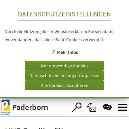
Inhalt anspringen
DATENSCHUTZEINSTELLUNGEN
Durch die Nutzung dieser Website erklären Sie sich damit
einverstanden, dass diese Seite Cookies verwendet.
(Öffnet
Mehr Infos
in
einem
Nur notwendige Cookies
neuen
Tab)
Datenschutzeinstellungen anpassen
Alle Cookies akzeptieren
Visuelle
Paderborn
Assistenzsoftware
öffnen.