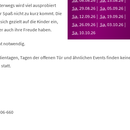
Sa
,
08
.
08
.
26
Sa
,
15
.
08
.
26
erwegs wird viel ausprobiert
Sa
,
29
.
08
.
26
Sa
,
05
.
09
.
26
r Spaß nicht zu kurz kommt. Die
Sa
,
12
.
09
.
26
Sa
,
19
.
09
.
26
ich gezielt auf die Kinder ein,
Sa
,
26
.
09
.
26
Sa
,
03
.
10
.
26
r auch ihre Freude haben.
Sa
,
10
.
10
.
26
ht notwendig.
lientagen, Tagen der offenen Tür und ähnlichen Events finden kein
statt.
306-660