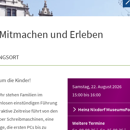
 Mitmachen und Erleben
NGSORT
 um die Kinder!
Samstag, 22. August 2026
hr stehen Familien im
15:00
bis
16:00
enlosen einstündigen Führung
Heinz Nixdorf MuseumsF
raktive Zeitreise führt von den
über Schreibmaschinen, eine
Weitere Termine
ge, die ersten PCs bis zu