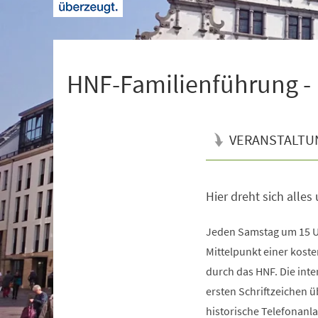
+
1
HNF-Familienführung -
VERANSTALTU
Hier dreht sich alles
Veranstaltungsinformationen
Jeden Samstag um 15 U
Mittelpunkt einer kost
durch das HNF. Die inte
ersten Schriftzeichen 
historische Telefonanla