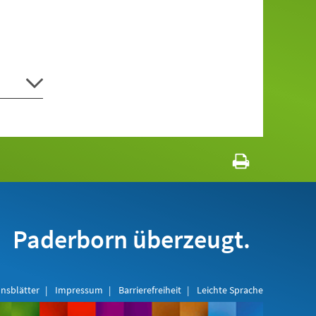
Paderborn überzeugt.
nsblätter
Impressum
Barrierefreiheit
Leichte Sprache