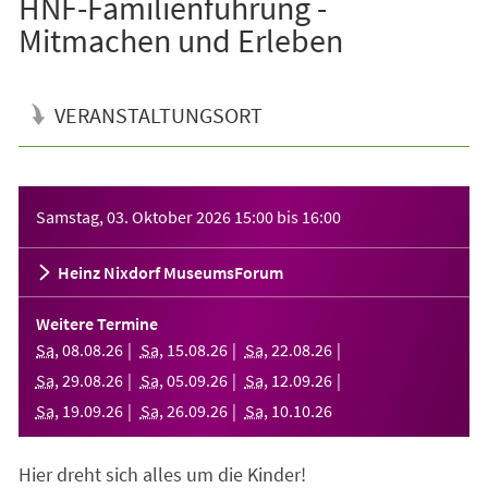
HNF-Familienführung -
Mitmachen und Erleben
VERANSTALTUNGSORT
Veranstaltungsinformationen
Samstag, 03. Oktober 2026
15:00
bis
16:00
Heinz Nixdorf MuseumsForum
Weitere Termine
Sa
,
08
.
08
.
26
Sa
,
15
.
08
.
26
Sa
,
22
.
08
.
26
Sa
,
29
.
08
.
26
Sa
,
05
.
09
.
26
Sa
,
12
.
09
.
26
Sa
,
19
.
09
.
26
Sa
,
26
.
09
.
26
Sa
,
10
.
10
.
26
Hier dreht sich alles um die Kinder!