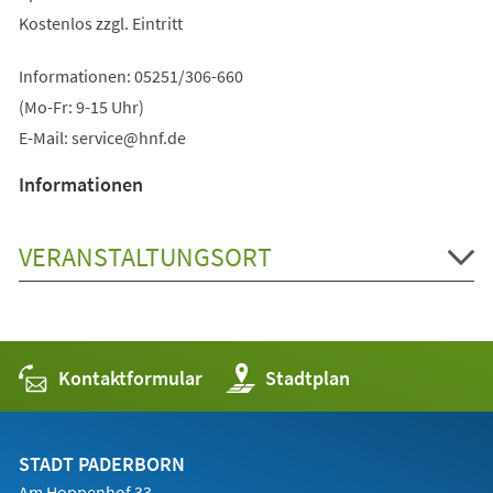
Kostenlos zzgl. Eintritt
Informationen: 05251/306-660
(Mo-Fr: 9-15 Uhr)
E-Mail:
service
hnf
de
Informationen
VERANSTALTUNGSORT
Kontaktformular
(Öffnet
Stadtplan
in
einem
neuen
Tab)
STADT PADERBORN
Am Hoppenhof 33