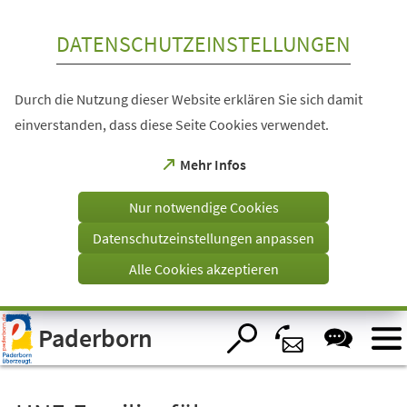
Inhalt anspringen
DATENSCHUTZEINSTELLUNGEN
Durch die Nutzung dieser Website erklären Sie sich damit
einverstanden, dass diese Seite Cookies verwendet.
(Öffnet
Mehr Infos
in
einem
Nur notwendige Cookies
neuen
Tab)
Datenschutzeinstellungen anpassen
Alle Cookies akzeptieren
Visuelle
Paderborn
Assistenzsoftware
öffnen.