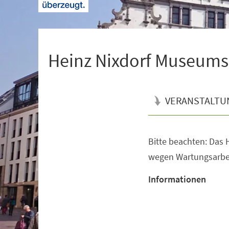
+
1
Heinz Nixdorf Museum
VERANSTALTU
Bitte beachten: Das H
Veranstaltungsinformationen
wegen Wartungsarbe
Informationen