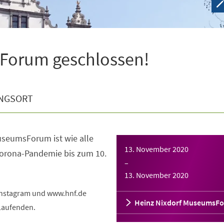
Forum geschlossen!
NGSORT
useumsForum ist wie alle
13. November 2020
orona-Pandemie bis zum 10.
–
13. November 2020
 Instagram und www.hnf.de
Heinz Nixdorf MuseumsF
 Laufenden.