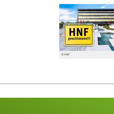
© HNF