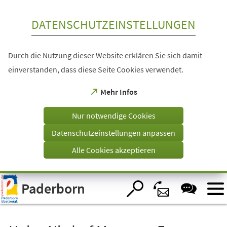
Inhalt anspringen
DATENSCHUTZEINSTELLUNGEN
Durch die Nutzung dieser Website erklären Sie sich damit
einverstanden, dass diese Seite Cookies verwendet.
(Öffnet
Mehr Infos
in
einem
Nur notwendige Cookies
neuen
Tab)
Datenschutzeinstellungen anpassen
Alle Cookies akzeptieren
Visuelle
Paderborn
Assistenzsoftware
öffnen.