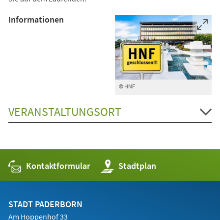
Informationen
© HNF
VERANSTALTUNGSORT
Kontaktformular
(Öffnet
Stadtplan
in
einem
neuen
Tab)
STADT PADERBORN
Am Hoppenhof 33