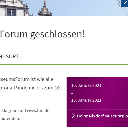
Forum geschlossen!
NGSORT
useumsForum ist wie alle
10. Januar 2021
orona-Pandemie bis zum 10.
–
10. Januar 2021
 Instagram und www.hnf.de
Heinz Nixdorf MuseumsF
 Laufenden.