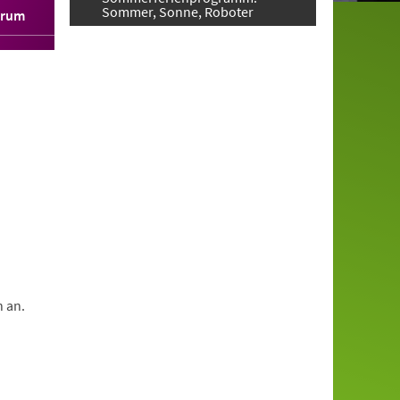
Sommer, Sonne, Roboter
orum
n an.