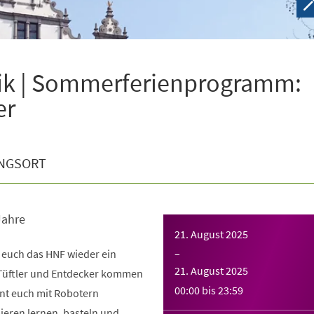
k | Sommerferienprogramm:
er
NGSORT
Jahre
21. August 2025
 euch das HNF wieder ein
–
21. August 2025
 Tüftler und Entdecker kommen
00:00
bis
23:59
nnt euch mit Robotern
eren lernen, basteln und