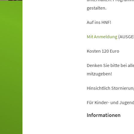
gestalten.
Auf ins HNF!
(Öffnet
Mit Anmeldung
(AUSGE
in
Kosten 120 Euro
einem
neuen
Denken Sie bitte bei a
Tab)
mitzugeben!
Hinsichtlich Stornierun
Für Kinder- und Jugend
Informationen