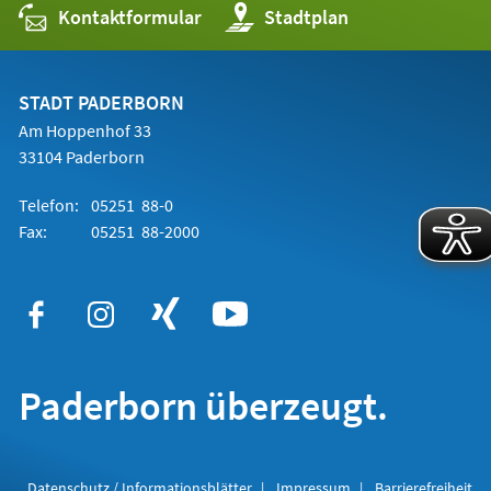
Kontaktformular
(Öffnet
Stadtplan
in
einem
neuen
Tab)
STADT PADERBORN
Am Hoppenhof 33
33104 Paderborn
Telefon:
05251 88-0
Fax:
05251 88-2000
Paderborn überzeugt.
Datenschutz / Informationsblätter
Impressum
Barrierefreiheit