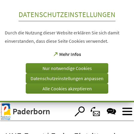
Inhalt anspringen
DATENSCHUTZEINSTELLUNGEN
Durch die Nutzung dieser Website erklären Sie sich damit
einverstanden, dass diese Seite Cookies verwendet.
(Öffnet
Mehr Infos
in
einem
Nur notwendige Cookies
neuen
Tab)
Datenschutzeinstellungen anpassen
Alle Cookies akzeptieren
Visuelle
Paderborn
Assistenzsoftware
öffnen.