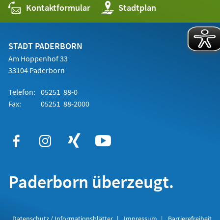
Kontaktformular
(Öffnet
Stadtplan
in
einem
neuen
Tab)
STADT PADERBORN
Am Hoppenhof 33
33104 Paderborn
Telefon:
05251 88-0
Fax:
05251 88-2000
Paderborn überzeugt.
Datenschutz / Informationsblätter
Impressum
Barrierefreiheit