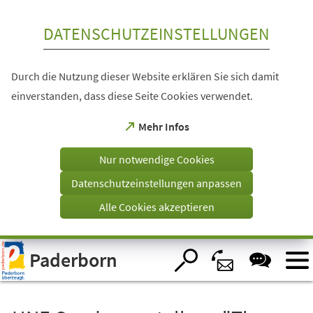
Inhalt anspringen
DATENSCHUTZEINSTELLUNGEN
Durch die Nutzung dieser Website erklären Sie sich damit
einverstanden, dass diese Seite Cookies verwendet.
(Öffnet
Mehr Infos
in
einem
Nur notwendige Cookies
neuen
Tab)
Datenschutzeinstellungen anpassen
Alle Cookies akzeptieren
Visuelle
Paderborn
Assistenzsoftware
öffnen.