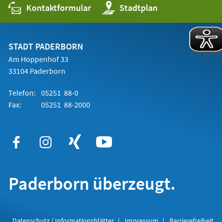
Kontaktformular
(Öffnet
Stadtplan
in
einem
neuen
Tab)
STADT PADERBORN
Am Hoppenhof 33
33104 Paderborn
Telefon:
05251 88-0
Fax:
05251 88-2000
Paderborn überzeugt.
Datenschutz / Informationsblätter
Impressum
Barrierefreiheit