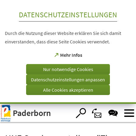
Inhalt anspringen
DATENSCHUTZEINSTELLUNGEN
Durch die Nutzung dieser Website erklären Sie sich damit
einverstanden, dass diese Seite Cookies verwendet.
(Öffnet
Mehr Infos
in
einem
Nur notwendige Cookies
neuen
Tab)
Datenschutzeinstellungen anpassen
Alle Cookies akzeptieren
Visuelle
Paderborn
Assistenzsoftware
öffnen.