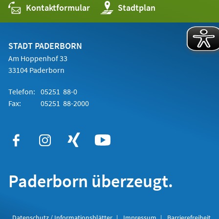
Kontaktformular
(Öffnet
Stadtplan
in
einem
neuen
Tab)
STADT PADERBORN
Am Hoppenhof 33
33104 Paderborn
Telefon:
05251 88-0
Fax:
05251 88-2000
Paderborn überzeugt.
Datenschutz / Informationsblätter
Impressum
Barrierefreiheit