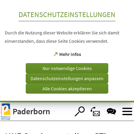
Inhalt anspringen
DATENSCHUTZEINSTELLUNGEN
Durch die Nutzung dieser Website erklären Sie sich damit
einverstanden, dass diese Seite Cookies verwendet.
(Öffnet
Mehr Infos
in
einem
Nur notwendige Cookies
neuen
Tab)
Datenschutzeinstellungen anpassen
Alle Cookies akzeptieren
Visuelle
Paderborn
Assistenzsoftware
öffnen.