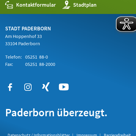
Kontaktformular
(Öffnet
Stadtplan
in
einem
neuen
Tab)
STADT PADERBORN
Am Hoppenhof 33
33104 Paderborn
Telefon:
05251 88-0
Fax:
05251 88-2000
Paderborn überzeugt.
Datenschutz / Informationsblätter
Impressum
Barrierefreiheit