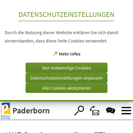
Inhalt anspringen
DATENSCHUTZEINSTELLUNGEN
Durch die Nutzung dieser Website erklären Sie sich damit
einverstanden, dass diese Seite Cookies verwendet.
(Öffnet
Mehr Infos
in
einem
Nur notwendige Cookies
neuen
Tab)
Datenschutzeinstellungen anpassen
Alle Cookies akzeptieren
Visuelle
Paderborn
Assistenzsoftware
öffnen.